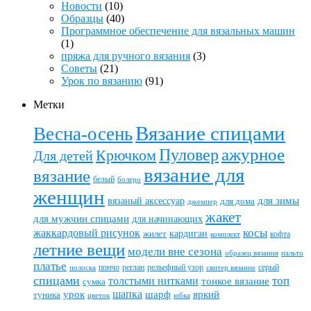
Новости
(10)
Образцы
(40)
Программное обеспечение для вязальных машин
(1)
пряжа для ручного вязания
(3)
Советы
(21)
Урок по вязанию
(91)
Метки
Вязание спицами
Весна-осень
ажурное
Пуловер
Крючком
Для детей
вязание для
вязание
белый
болеро
женщин
вязаный аксессуар
для зимы
для дома
джемпер
жакет
для мужчин спицами
для начинающих
жаккардовый рисунок
косы
кардиган
жилет
комплект
кофта
летние вещи
модели вне сезона
пальто
образец вязания
платье
пончо
реглан
рельефный узор
серый
полоска
свитер вязание
спицами
топ
толстыми нитками
тонкое вязание
сумка
шапка
шарф
яркий
урок
туника
цветок
юбка