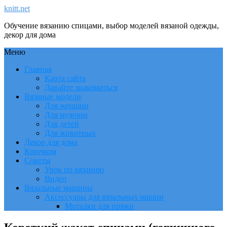
knitt.net
Обучение вязанию спицами, выбор моделей вязаной одежды,
декор для дома
Меню
Главная
Карта сайта
Давайте знакомиться
Вязаные модели
Для женщин
Для мужчин
Для детей
Для животных
Декор для дома
Крючком
Советы
Урок по вязанию
Видео
Вязальные машины
Аксессуары для вязальных машин
Моталки для пряжи