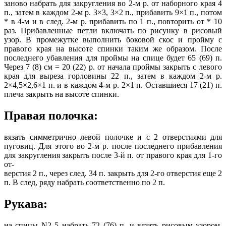
заново набрать для закругления во 2-м р. от наборного края 4
п., затем в каждом 2-м р. 3×3, 3×2 п., прибавить 9×1 п., потом
* в 4-м и в след. 2-м р. прибавить по 1 п., повторить от * 10
раз. Прибавленные петли включать по рисунку в рисовый
узор. В промежутке выполнить боковой скос и пройму с
правого края на высоте спинки таким же образом. После
последнего убавления для проймы на спице будет 65 (69) п.
Через 7 (8) см = 20 (22) р. от начала проймы закрыть с левого
края для выреза горловины 22 п., затем в каждом 2-м р.
2×4,5×2,6×1 п. и в каждом 4-м р. 2×1 п. Оставшиеся 17 (21) п.
плеча закрыть на высоте спинки.
Правая полочка:
вязать симметрично левой полочке и с 2 отверстиями для
пуговиц. Для этого во 2-м р. после последнего прибавления
для закругления закрыть после 3-й п. от правого края для 1-го
от-
верстия 2 п., через след. 34 п. закрыть для 2-го отверстия еще 2
п. В след, ряду набрать соответственно по 2 п.
Рукава:
на спицы N2 5 набрать 72 (76) п. и вязать рисовым узором,