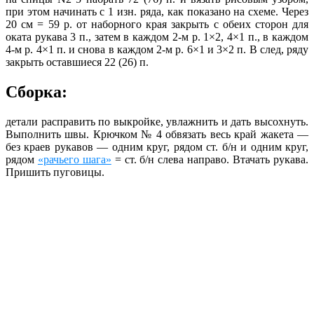
при этом начинать с 1 изн. ряда, как показано на схеме. Через
20 см = 59 р. от наборного края закрыть с обеих сторон для
оката рукава 3 п., затем в каждом 2-м р. 1×2, 4×1 п., в каждом
4-м р. 4×1 п. и снова в каждом 2-м р. 6×1 и 3×2 п. В след, ряду
закрыть оставшиеся 22 (26) п.
Сборка:
детали расправить по выкройке, увлажнить и дать высохнуть.
Выполнить швы. Крючком № 4 обвязать весь край жакета —
без краев рукавов — одним круг, рядом ст. б/н и одним круг,
рядом
«рачьего шага»
= ст. б/н слева направо. Втачать рукава.
Пришить пуговицы.