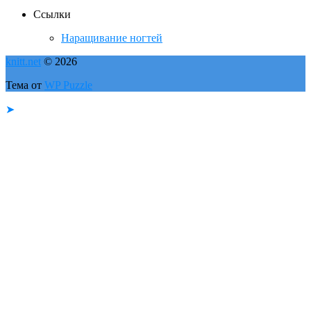
Ссылки
Наращивание ногтей
knitt.net
© 2026
Тема от
WP Puzzle
➤