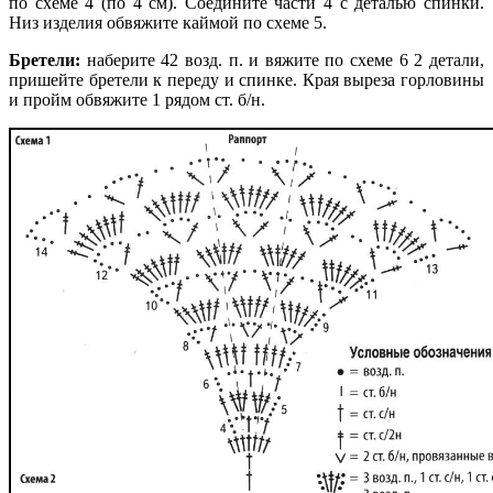
по схеме 4 (по 4 см). Соедините части 4 с деталью спинки.
Низ изделия обвяжите каймой по схеме 5.
Бретели:
наберите 42 возд. п. и вяжите по схеме 6 2 детали,
пришейте бретели к переду и спинке. Края выреза горловины
и пройм обвяжите 1 рядом ст. б/н.