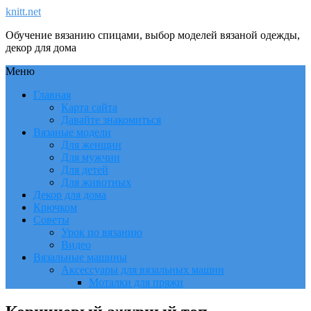
knitt.net
Обучение вязанию спицами, выбор моделей вязаной одежды,
декор для дома
Меню
Главная
Карта сайта
Давайте знакомиться
Вязаные модели
Для женщин
Для мужчин
Для детей
Для животных
Декор для дома
Крючком
Советы
Урок по вязанию
Видео
Вязальные машины
Аксессуары для вязальных машин
Моталки для пряжи