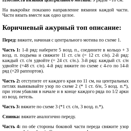
На выкройке показано направление вязания каждой части.
Части вязать вместе как одно целое.
Коричневый ажурный топ описание:
Перед:
вяжите, начиная с центрального мотива по схеме 1.
Часть 1:
1-й ряд: наберите 5 возд. п., соедините в кольцо + 3
возд. п. подъема и свяжите 11 ст. с/н (= 12 ст. с/н). 2-й ряд:
каждый ст. с/н удвойте (= 24 ст. с/н.). 3-й ряд: каждый ст. с/н
удвойте (=48 ст. с/н). 4-й ряд: вяжите по схеме с 4-го по 14-й
ряд (=20 раппортов).
Часть 2:
отступите от каждого края по 11 см, на центральных
петлях вывязывайте узор по схеме 2 (* 1 ст. б/н, 5 возд. п.*),
при этом убавляя в начале и в конце каждого ряда по 1/2 арки
из возд. петель.
Часть 3:
вяжите по схеме 3 (*1 ст. с/н, 3 возд. п.*).
Спинка:
вяжите аналогично переду.
Часть 4:
по обе стороны боковой части переда свяжите узор