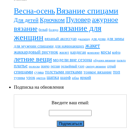
Вязание спицами
Весна-осень
ажурное
Пуловер
Крючком
Для детей
вязание для
вязание
белый
болеро
женщин
вязаный аксессуар
для зимы
для дома
джемпер
жакет
для мужчин спицами
для начинающих
жаккардовый рисунок
косы
кардиган
жилет
комплект
кофта
летние вещи
модели вне сезона
пальто
образец вязания
платье
пончо
реглан
рельефный узор
серый
полоска
свитер вязание
спицами
топ
толстыми нитками
тонкое вязание
сумка
шапка
шарф
яркий
урок
туника
цветок
юбка
Подписка на обновления
Введите ваш email: