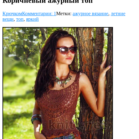
Коричневый ажурный топ
Крючком
Комментарии: 1
Метки:
ажурное вязание
,
летние
вещи
,
топ
,
яркий