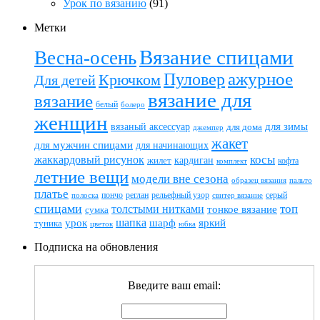
Урок по вязанию
(91)
Метки
Вязание спицами
Весна-осень
ажурное
Пуловер
Крючком
Для детей
вязание для
вязание
белый
болеро
женщин
вязаный аксессуар
для зимы
для дома
джемпер
жакет
для мужчин спицами
для начинающих
жаккардовый рисунок
косы
кардиган
жилет
комплект
кофта
летние вещи
модели вне сезона
пальто
образец вязания
платье
пончо
реглан
рельефный узор
серый
полоска
свитер вязание
спицами
топ
толстыми нитками
тонкое вязание
сумка
шапка
шарф
яркий
урок
туника
цветок
юбка
Подписка на обновления
Введите ваш email: