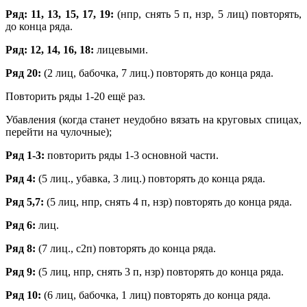
Ряд: 11, 13, 15, 17, 19:
(нпр, снять 5 п, нзр, 5 лиц) повторять,
до конца ряда.
Ряд: 12, 14, 16, 18:
лицевыми.
Ряд 20:
(2 лиц, бабочка, 7 лиц.) повторять до конца ряда.
Повторить ряды 1-20 ещё раз.
Убавления (когда станет неудобно вязать на круговых спицах,
перейти на чулочные);
Р
яд
1-3:
повторить ряды 1-3 основной части.
Р
яд
4:
(5 лиц., убавка, 3 лиц.) повторять до конца ряда.
Р
яд
5,7:
(5 лиц, нпр, снять 4 п, нзр) повторять до конца ряда.
Р
яд
6:
лиц.
Р
яд
8:
(7 лиц., с2п) повторять до конца ряда.
Р
яд
9:
(5 лиц, нпр, снять 3 п, нзр) повторять до конца ряда.
Р
яд
10:
(6 лиц, бабочка, 1 лиц) повторять до конца ряда.