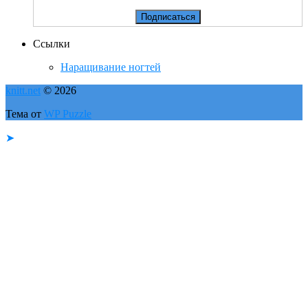
Ссылки
Наращивание ногтей
knitt.net
© 2026
Тема от
WP Puzzle
➤