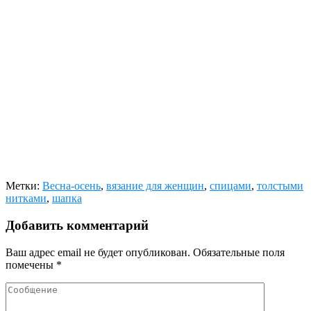
Метки:
Весна-осень
,
вязание для женщин
,
спицами
,
толстыми
нитками
,
шапка
Добавить комментарий
Ваш адрес email не будет опубликован.
Обязательные поля
помечены
*