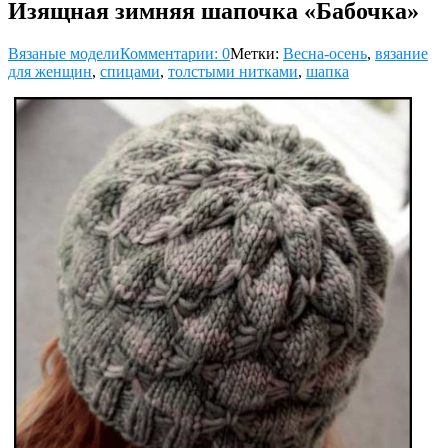
Изящная зимняя шапочка «Бабочка»
Вязаные модели
Комментарии: 0
Метки:
Весна-осень
,
вязание
для женщин
,
спицами
,
толстыми нитками
,
шапка