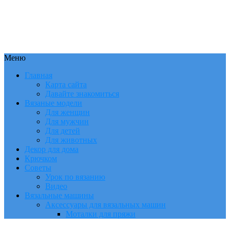
Меню
Главная
Карта сайта
Давайте знакомиться
Вязаные модели
Для женщин
Для мужчин
Для детей
Для животных
Декор для дома
Крючком
Советы
Урок по вязанию
Видео
Вязальные машины
Аксессуары для вязальных машин
Моталки для пряжи