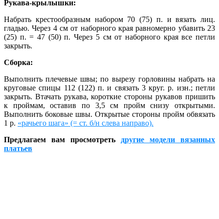
Рукава-крылышки:
Набрать крестообразным набором 70 (75) п. и вязать лиц.
гладью. Через 4 см от наборного края равномерно убавить 23
(25) п. = 47 (50) п. Через 5 см от наборного края все петли
закрыть.
Сборка:
Выполнить плечевые швы; по вырезу горловины набрать на
круговые спицы 112 (122) п. и связать 3 круг. р. изн.; петли
закрыть. Втачать рукава, короткие стороны рукавов пришить
к проймам, оставив по 3,5 см пройм снизу открытыми.
Выполнить боковые швы. Открытые стороны пройм обвязать
1 р.
«рачьего шага» (= ст. б/н слева направо).
Предлагаем вам просмотреть
другие модели вязанных
платьев