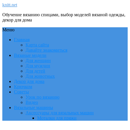
knitt.net
Обучение вязанию спицами, выбор моделей вязаной одежды,
декор для дома
Меню
Главная
Карта сайта
Давайте знакомиться
Вязаные модели
Для женщин
Для мужчин
Для детей
Для животных
Декор для дома
Крючком
Советы
Урок по вязанию
Видео
Вязальные машины
Аксессуары для вязальных машин
Моталки для пряжи