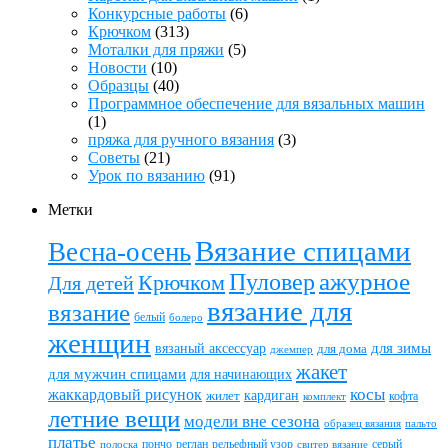
Конкурсные работы
(6)
Крючком
(313)
Моталки для пряжи
(5)
Новости
(10)
Образцы
(40)
Программное обеспечение для вязальных машин
(1)
пряжа для ручного вязания
(3)
Советы
(21)
Урок по вязанию
(91)
Метки
Вязание спицами
Весна-осень
ажурное
Пуловер
Крючком
Для детей
вязание для
вязание
белый
болеро
женщин
вязаный аксессуар
для зимы
для дома
джемпер
жакет
для мужчин спицами
для начинающих
жаккардовый рисунок
косы
кардиган
жилет
комплект
кофта
летние вещи
модели вне сезона
пальто
образец вязания
платье
пончо
реглан
рельефный узор
серый
полоска
свитер вязание