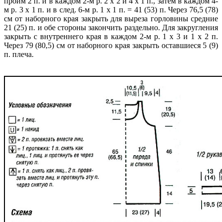
пройм 2 п. и в каждом 2-м р. 2 х 2 и 4 х 1 п., затем в каждом 4-
м р. 3 х 1 п. и в след. 6-м р. 1 х 1 п. = 41 (53) п. Через 76,5 (78)
см от наборного края закрыть для выреза горловины средние
21 (25) п. и обе стороны закончить раздельно. Для закругления
закрыть с внутреннего края в каждом 2-м р. 1 х 3 и 1 х 2 п.
Через 79 (80,5) см от наборного края закрыть оставшиеся 5 (9)
п. плеча.