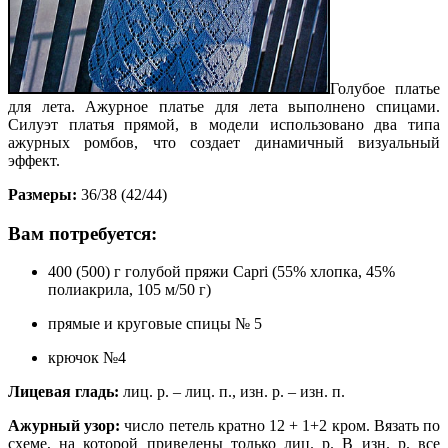
Голубое платье
для лета. Ажурное платье для лета выполнено спицами.
Силуэт платья прямой, в модели использовано два типа
ажурных ромбов, что создает динамичный визуальный
эффект.
Размеры:
36/38 (42/44)
Вам потребуется:
400 (500) г голубой пряжи Capri (55% хлопка, 45%
полиакрила, 105 м/50 г)
прямые и круговые спицы № 5
крючок №4
Лицевая гладь:
лиц. р. – лиц. п., изн. р. – изн. п.
Ажурный узор:
число петель кратно 12 + 1+2 кром. Вязать по
схеме, на которой приведены только лиц. р. В изн. р. все