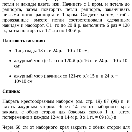
петли и накиды вязать изн. Начинать с 1 кром. и петель до
раппорта, затем повторять петли раппорта, заканчивать
петлями после раппорта и 1 кром. Следите за тем, чтобы
провязанные вместе петли соответствовали сделанным
накидам и наоборот. С1 -го по 20-й р. выполнить 6 раз = 120
р., затем повторять с 121-го по 130-й р.
Плотность вязания:
Лиц. гладь: 18 п. и 24 р. = 10 х 10 см;
ажурный узор (с 1-го по 120-й р.): 16 п. и 24 р. = 10 х 10
см;
ажурный узор (начиная со 121-го р.): 15 п. и 24 р. =
10×10 см.
Спинка:
Набрать крестообразным набором (см. стр. 19) 87 (99) п. и
вязать ажурным узором. Через 14 см от наборного края
закрыть с обеих сторон для боковых скосов 1 п., затем
попеременно в каждом 12-м и 14-м р. 8 х 1 п. = 69 (81) п.
Через 60 см от наборного края закрыть с обеих сторон для