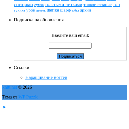
спицами
топ
толстыми нитками
тонкое вязание
сумка
шапка
шарф
яркий
урок
туника
цветок
юбка
Подписка на обновления
Введите ваш email:
Ссылки
Наращивание ногтей
knitt.net
© 2026
Тема от
WP Puzzle
➤