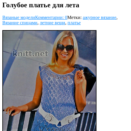
Голубое платье для лета
Вязаные модели
Комментарии: 0
Метки:
ажурное вязание
,
Вязание спицами
,
летние вещи
,
платье