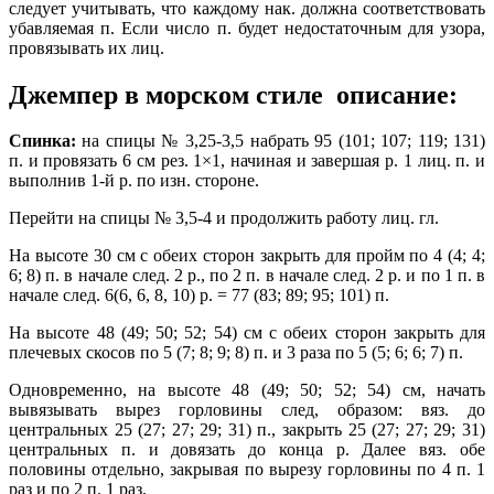
следует учитывать, что каждому нак. должна соответствовать
убавляемая п. Если число п. будет недостаточным для узора,
провязывать их лиц.
Джемпер в морском стиле описание:
Спинка:
на спицы № 3,25-3,5 набрать 95 (101; 107; 119; 131)
п. и провязать 6 см рез. 1×1, начиная и завершая р. 1 лиц. п. и
выполнив 1-й р. по изн. стороне.
Перейти на спицы № 3,5-4 и продолжить работу лиц. гл.
На высоте 30 см с обеих сторон закрыть для пройм по 4 (4; 4;
6; 8) п. в начале след. 2 р., по 2 п. в начале след. 2 р. и по 1 п. в
начале след. 6(6, 6, 8, 10) р. = 77 (83; 89; 95; 101) п.
На высоте 48 (49; 50; 52; 54) см с обеих сторон закрыть для
плечевых скосов по 5 (7; 8; 9; 8) п. и 3 раза по 5 (5; 6; 6; 7) п.
Одновременно, на высоте 48 (49; 50; 52; 54) см, начать
вывязывать вырез горловины след, образом: вяз. до
центральных 25 (27; 27; 29; 31) п., закрыть 25 (27; 27; 29; 31)
центральных п. и довязать до конца р. Далее вяз. обе
половины отдельно, закрывая по вырезу горловины по 4 п.
1
раз и по 2 п. 1 раз.