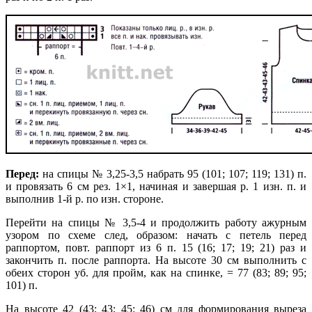
Перед:
на спицы № 3,25-3,5 набрать 95 (101; 107; 119; 131) п.
и провязать 6 см рез. 1×1, начиная и завершая р. 1 изн. п. и
выполнив 1-й р. по изн. стороне.
Перейти на спицы № 3,5-4 и продолжить работу ажурным
узором по схеме след, образом: начать с петель перед
раппортом, повт. раппорт из 6 п. 15 (16; 17; 19; 21) раз и
закончить п. после раппорта. На высоте 30 см выполнить с
обеих сторон уб. для пройм, как на спинке, = 77 (83; 89; 95;
101) п.
На высоте 42 (43; 43; 45; 46) см для формирова­ния выреза