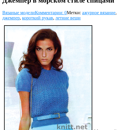
Джемпер в морском стиле спицами
Вязаные модели
Комментарии: 0
Метки:
ажурное вязание
,
джемпер
,
короткий рукав
,
летние вещи