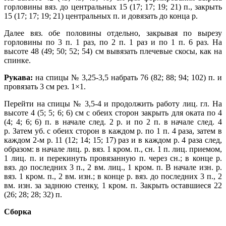
горловины вяз. до центральных 15 (17; 17; 19; 21) п., закрыть
15 (17; 17; 19; 21) цент­ральных п. и довязать до конца р.
Далее вяз. обе половины отдельно, закрывая по вырезу
горловины по 3 п. 1 раз, по 2 п. 1 раз и по 1 п. 6 раз.
На
высоте 48 (49; 50; 52; 54) см вывязать плече­вые скосы, как на
спинке.
Рукава:
на спицы № 3,25-3,5 набрать 76 (82; 88; 94; 102) п. и
провязать 3 см рез. 1×1.
Перейти на спицы № 3,5-4 и продолжить работу лиц. гл.
На
высоте 4 (5; 5; 6; 6) см с обеих сторон закрыть для оката по 4
(4; 4; 6; 6) п. в начале след. 2 р. и по 2 п. в начале след. 4
р.
Затем уб. с обеих сторон в каждом р. по 1 п. 4 раза, затем в
каждом 2-м р. 11 (12; 14; 15; 17) раз и в каждом р. 4 раза след,
образом: в начале лиц. р. вяз. 1 кром. п., сн. 1 п. лиц. приемом,
1 лиц. п. и перекинуть провязанную п. через сн.; в конце р.
вяз. до последних 3 п., 2 вм. лиц., 1 кром. п. В начале изн. р.
вяз. 1 кром. п., 2 вм. изн.; в конце р. вяз. до последних 3 п., 2
вм. изн. за заднюю стенку, 1 кром. п.
Закрыть оставшиеся 22
(26; 28; 28; 32) п.
Сборка