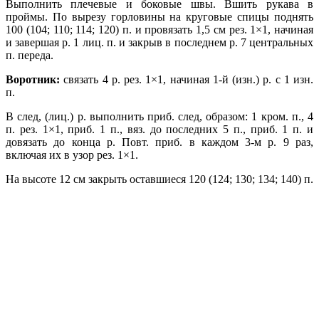
Выполнить плечевые и боковые швы. Вшить ру­кава в
проймы.
По вырезу горловины на круговые спицы поднять
100 (104; 110; 114; 120) п. и провязать 1,5 см рез. 1×1, начиная
и завершая р. 1 лиц. п. и закрыв в последнем р. 7 центральных
п. переда.
Воротник:
связать 4 р. рез. 1×1, начиная 1-й (изн.) р. с 1 изн.
п.
В след, (лиц.) р. выполнить приб. след, образом:
1 кром. п., 4
п. рез. 1×1, приб. 1 п., вяз. до последних 5 п., приб. 1 п. и
довязать до конца р. Повт. приб. в каждом 3-м р. 9 раз,
включая их в узор рез. 1×1.
На высоте 12 см закрыть оставшиеся 120 (124; 130; 134; 140) п.