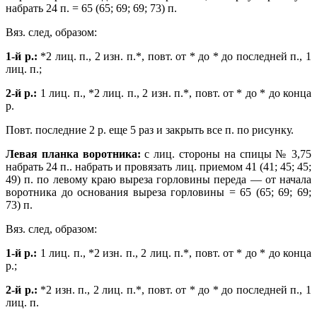
набрать 24 п. = 65 (65; 69; 69; 73) п.
Вяз. след, образом:
1-й р.:
*2 лиц. п., 2 изн. п.*, повт. от * до * до последней п., 1
лиц. п.;
2-й р.:
1 лиц. п., *2 лиц. п., 2 изн. п.*, повт. от * до * до конца
р.
Повт. последние 2 р. еще 5 раз и закрыть все п. по рисунку.
Левая планка воротника:
с лиц. стороны на спицы № 3,75
набрать 24 п.. набрать и провязать лиц. приемом 41 (41; 45; 45;
49) п. по левому краю выреза горловины переда — от начала
воротника до основания выреза горловины = 65 (65; 69; 69;
73) п.
Вяз. след, образом:
1-й р.:
1 лиц. п., *2 изн. п., 2 лиц. п.*, повт. от * до * до конца
р.;
2-й р.:
*2 изн. п., 2 лиц. п.*, повт. от * до * до последней п., 1
лиц. п.