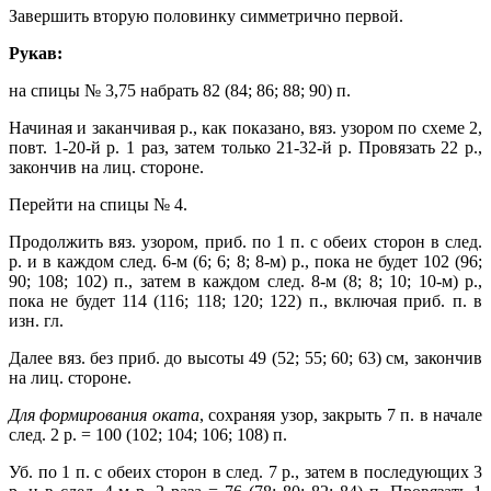
Завершить вторую половинку симметрично первой.
Рукав:
на спицы № 3,75 набрать 82 (84; 86; 88; 90) п.
Начиная и заканчивая р., как показано, вяз. узором по схеме 2,
повт.
1-20-й р. 1 раз, затем только 21-32-й р.
Провязать 22 р.,
закончив на лиц. стороне.
Перейти на спицы № 4.
Продолжить вяз. узором, приб. по 1 п. с обеих сторон в след.
р. и в каждом след. 6-м (6; 6; 8; 8-м) р., пока не будет 102 (96;
90; 108; 102) п., затем в каждом след. 8-м (8; 8; 10; 10-м) р.,
пока не будет 114 (116; 118; 120; 122) п., включая приб. п. в
изн. гл.
Далее вяз. без приб. до высоты 49 (52; 55; 60; 63) см, закончив
на лиц. стороне.
Для формирования оката
, сохраняя узор, закрыть 7 п. в начале
след. 2 р. = 100 (102; 104; 106; 108) п.
Уб. по 1 п. с обеих сторон в след. 7 р., затем в последующих 3