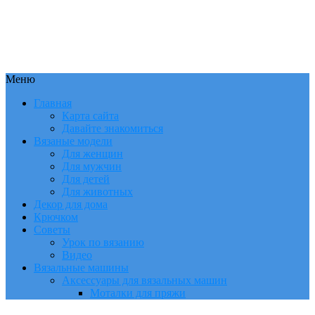
Меню
Главная
Карта сайта
Давайте знакомиться
Вязаные модели
Для женщин
Для мужчин
Для детей
Для животных
Декор для дома
Крючком
Советы
Урок по вязанию
Видео
Вязальные машины
Аксессуары для вязальных машин
Моталки для пряжи