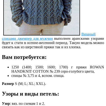
Вязаный
спицами джемпер для мужчин
выполнен аранскими узорами
будет к стати в осенне-весенний период. Такую модель можно
связать как из шерстяной пряжи так и из хлопка.
Вам потребуется:
1250 (1400; 1500; 1600; 1700) г пряжи ROWAN
HANDKNIT COTTON № 239 серо-голубого цвета,
с
пицы № 3,75 и 4, в
спом. спица.
Размер
S (М; L; XL; XXL).
Узоры и виды петель:
Узор
: вяз. по схемам 1 и 2.