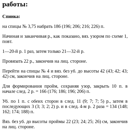
работы:
Спинка:
на спицы № 3,75 набрать 186 (196; 206; 216; 226) п.
Начиная и заканчивая р., как показано, вяз. узором по схеме 1,
повт.
1—20-й р. 1 раз, затем только 21—32-й р.
Провязать 22 р., закончив на лиц. стороне.
Перейти на спицы № 4 и вяз. без уб. до высоты 42 (43; 42; 43;
42) см, закончив на лиц. стороне.
Для формирования пройм, сохраняя узор, закрыть 10 п. в
начале след. 2 р. = 166 (176; 186; 196; 206) п.
Уб. по 1 п. с обеих сторон в след. 11 (9; 7; 7; 5) р., затем в
последующих 3 (3; 3; 2; 2) р. и в след. 4-м р. 2 раза = 134 (148;
162; 174; 188) п.
Вяз. без уб. до высоты проймы 22 (23; 24; 25; 26) см, закончив
на лиц. стороне.