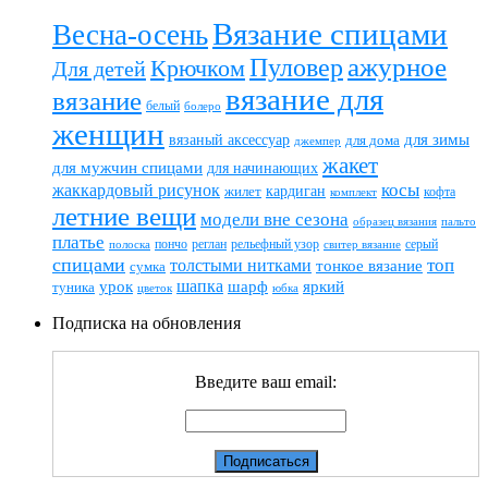
Вязание спицами
Весна-осень
ажурное
Пуловер
Крючком
Для детей
вязание для
вязание
белый
болеро
женщин
вязаный аксессуар
для зимы
для дома
джемпер
жакет
для мужчин спицами
для начинающих
жаккардовый рисунок
косы
кардиган
жилет
комплект
кофта
летние вещи
модели вне сезона
пальто
образец вязания
платье
пончо
реглан
рельефный узор
серый
полоска
свитер вязание
спицами
топ
толстыми нитками
тонкое вязание
сумка
шапка
шарф
яркий
урок
туника
цветок
юбка
Подписка на обновления
Введите ваш email: