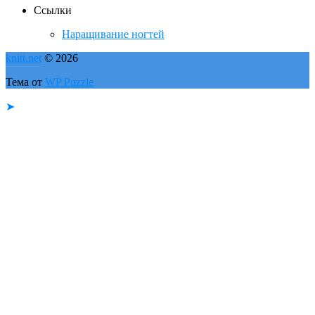
Ссылки
Наращивание ногтей
knitt.net
© 2026
Тема от
WP Puzzle
➤