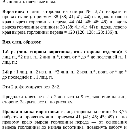
Выполнить плечевые швы.
Воротник:
с лиц. стороны на спицы № 3,75 набрать и
провязать лиц. приемом 38 (38; 41; 41; 44) п. вдоль правого
края выреза горловины переда,
44 (44; 46; 46; 48) п. вдоль
выреза горловины спинки и 38 (38; 41; 41; 44) п. вдоль левого
края выреза горловины переда = 120 (120; 128; 128; 136) п.
Вяз. след, образом:
1-й р. (лиц. сторона воротника, изн. сторона изделия):
3
лиц. п., *2 изн. п.,
2 лиц. п.*, повт. от * до * до последней п., 1
лиц. п.;
2-й р.
: 1 лиц. п., 2 изн. п., *2 лиц. п., 2 изн. п.*, повт. от * до *
до последней п., 1 лиц. п.
Эти 2 р. формируют рез. 2×2.
Продолжить вяз. рез. 2 х 2 до высоты 9 см, закончив на лиц.
стороне. Закрыть все п. по рисунку.
Правая планка воротника:
с лиц. стороны на спицы № 3,75
набрать и провязать лиц. приемом 41 (41; 45; 45; 49) п. по
правому краю выреза горловины переда — от основания
выреза горловины до начала воротника, повернуть работу и