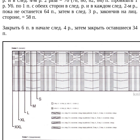
р. и в след. 4-м р. 2 раза = 76 (78; 80; 82; 84) п.
Провязать 1
р.
Уб. по 1 п. с обеих сторон в след. р. и в каждом след. 2-м р.,
пока не останется 64 п., затем в след. 3 р., закончив на лиц.
стороне, = 58 п.
Закрыть 6 п. в начале след. 4 р., затем закрыть оставшиеся 34
п.