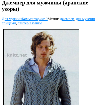
Джемпер для мужчины (аранские
узоры)
Для мужчин
Комментарии: 0
Метки:
джемпер
,
для мужчин
спицами
,
свитер вязание