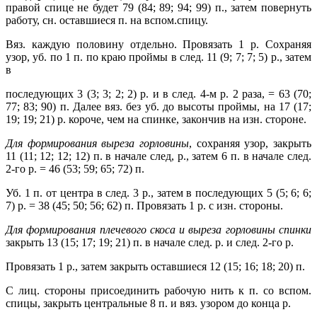
правой спице не будет 79 (84; 89; 94; 99) п., затем повернуть
работу, сн. оставшиеся п. на вспом.спицу.
Вяз. каждую половину отдельно.
Провязать 1 р.
Сохраняя
узор, уб. по 1 п. по краю проймы в след. 11 (9; 7; 7; 5) р., затем
в
последующих 3 (3; 3; 2; 2) р. и в след. 4-м р. 2 раза, = 63 (70;
77; 83; 90) п. Далее вяз. без уб. до высоты проймы, на 17 (17;
19; 19; 21) р. короче, чем на спинке, закончив на изн. стороне.
Для формирования выреза горловины
, сохраняя узор, закрыть
11 (11; 12; 12; 12) п. в начале след, р., затем 6 п. в начале след.
2-го р. = 46 (53; 59; 65; 72) п.
Уб. 1 п. от центра в след. 3 р., затем в последующих 5 (5; 6; 6;
7) р. =
38 (45; 50; 56; 62) п.
Провязать 1 р. с изн. стороны.
Для формирования плечевого скоса и выреза горловины спинки
закрыть 13 (15; 17; 19; 21) п. в начале след. р. и след. 2-го р.
Провязать 1 р., затем закрыть оставшиеся 12 (15; 16; 18; 20) п.
С лиц. стороны присоединить рабочую нить к п. со вспом.
спицы, закрыть центральные 8 п. и вяз. узором до конца р.