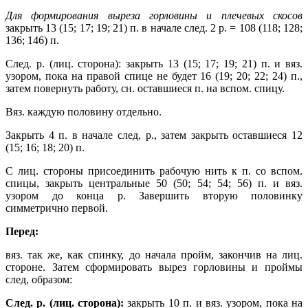
Для формирования выреза горловины и плечевых скосов
закрыть 13 (15; 17; 19; 21) п. в начале след. 2 р. = 108 (118; 128;
136; 146) п.
След. р. (лиц. сторона): закрыть 13 (15; 17; 19; 21) п. и вяз.
узором, пока на правой спице не будет 16 (19; 20; 22; 24) п.,
затем повернуть работу, сн. оставшиеся п. на вспом. спицу.
Вяз. каждую половину отдельно.
Закрыть 4 п. в начале след, р., затем закрыть оставшиеся 12
(15; 16; 18;
20) п.
С лиц. стороны присоединить рабочую нить к п. со вспом.
спицы, закрыть центральные 50 (50; 54; 54; 56) п. и вяз.
узором до конца р.
Завершить вторую половинку
симметрично первой.
Перед:
вяз. так же, как спинку, до начала пройм, закончив на лиц.
стороне. Затем сформировать вырез горловины и проймы
след, образом:
След. р. (лиц. сторона):
закрыть 10 п. и вяз. узором, пока на