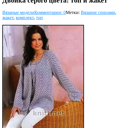
Двойка серого цвета: топ и жакет
Вязаные модели
Комментарии: 0
Метки:
Вязание спицами
,
жакет
,
комплект
,
топ