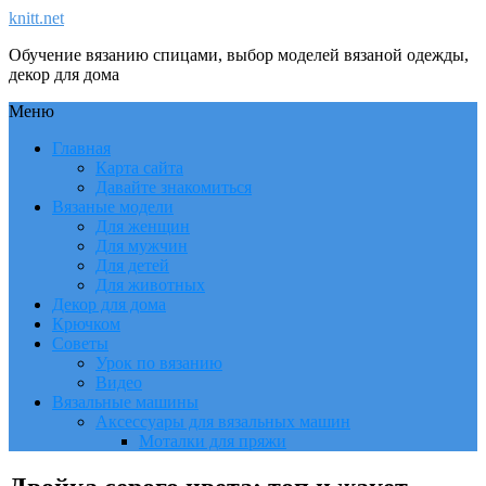
knitt.net
Обучение вязанию спицами, выбор моделей вязаной одежды,
декор для дома
Меню
Главная
Карта сайта
Давайте знакомиться
Вязаные модели
Для женщин
Для мужчин
Для детей
Для животных
Декор для дома
Крючком
Советы
Урок по вязанию
Видео
Вязальные машины
Аксессуары для вязальных машин
Моталки для пряжи