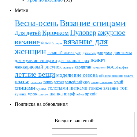
Метки
Вязание спицами
Весна-осень
ажурное
Пуловер
Крючком
Для детей
вязание для
вязание
белый
болеро
женщин
вязаный аксессуар
для зимы
для дома
джемпер
жакет
для мужчин спицами
для начинающих
жаккардовый рисунок
косы
кардиган
жилет
комплект
кофта
летние вещи
модели вне сезона
пальто
образец вязания
платье
пончо
реглан
рельефный узор
серый
полоска
свитер вязание
спицами
топ
толстыми нитками
тонкое вязание
сумка
шапка
шарф
яркий
урок
туника
цветок
юбка
Подписка на обновления
Введите ваш email: