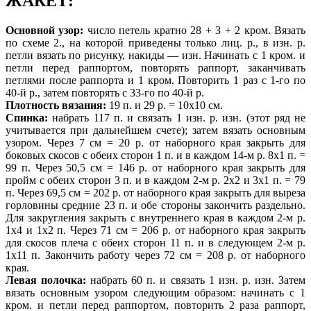
ЖАКЕТ:
Основной узор:
число петель кратно 28 + 3 + 2 кром. Вязать
по схеме 2., на которой приведены только лиц. р., в изн. р.
петли вязать по рисунку, накиды — изн. Начинать с 1 кром. и
петли перед раппортом, повторять раппорт, заканчивать
петлями после раппорта и 1 кром. Повторить 1 раз с 1-го по
40-й р., затем повторять с 33-го по 40-й р.
Плотность вязания:
19 п. и 29 р. = 10х10 см.
Спинка:
набрать 117 п. и связать 1 изн. р. изн. (этот ряд не
учитывается при дальнейшем счете); затем вязать основным
узором. Через 7 см = 20 р. от наборного края закрыть для
боковых скосов с обеих сторон 1 п. и в каждом 14-м р. 8х1 п. =
99 п. Через 50,5 см = 146 р. от наборного края закрыть для
пройм с обеих сторон 3 п. и в каждом 2-м р. 2х2 и 3х1 п. = 79
п. Через 69,5 см = 202 р. от наборного края закрыть для выреза
горловины средние 23 п. и обе стороны закончить раздельно.
Для закругления закрыть с внутреннего края в каждом 2-м р.
1х4 и 1х2 п. Через 71 см = 206 р. от наборного края закрыть
для скосов плеча с обеих сторон 11 п. и в следующем 2-м р.
1х11 п. Закончить работу через 72 см = 208 р. от наборного
края.
Левая полочка:
набрать 60 п. и связать 1 изн. р. изн. Затем
вязать основным узором следующим образом: начинать с 1
кром. и петли перед раппортом, повторить 2 раза раппорт,