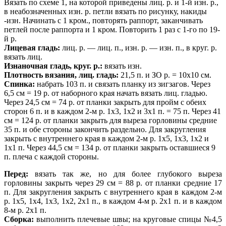
Вязать по схеме 1, на которой приведены лиц. р. и 1-й изн. р.,
в неабозначенных изн. р. петли вязать по рисунку, накиды
-изн. Начинать с 1 кром., повторять раппорт, заканчивать
петлей после раппорта и 1 кром. Повторить 1 раз с 1-го по 19-
й р.
Лицевая гладь:
лиц. р. — лиц. п., изн. р. — изн. п., в круг. р.
вязать лиц.
Изнаночная гладь, круг. р.:
вязать изн.
Плотность вязания, лиц. гладь:
21,5 п. и ЗО р. = 10х10 см.
Спинка:
набрать 103 п. и связать планку из зигзагов. Через
6,5 см = 19 р. от наборного края начать вязать лиц. гладью.
Через 24,5 см = 74 р. от планки закрыть для пройм с обеих
сторон 6 п. и в каждом 2-м р. 1х3, 1х2 и 3х1 п. = 75 п. Через 41
см = 124 р. от планки закрыть для выреза горловины средние
35 п. и обе стороны закончить раздельно. Для закругления
закрыть с внутреннего края в каждом 2-м р. 1х5, 1х3, 1х2 и
1х1 п. Через 44,5 см = 134 р. от планки закрыть оставшиеся 9
п. плеча с каждой стороны.
Перед:
вязать так же, но для более глубокого выреза
горловины закрыть через 29 см = 88 р. от планки средние 17
п. Для закругления закрыть с внутреннего края в каждом 2-м
р. 1х5, 1х4, 1х3, 1х2, 2х1 п., в каждом 4-м р. 2х1 п. и в каждом
8-м р. 2х1 п.
Сборка:
выполнить плечевые швы; на круговые спицы №4,5