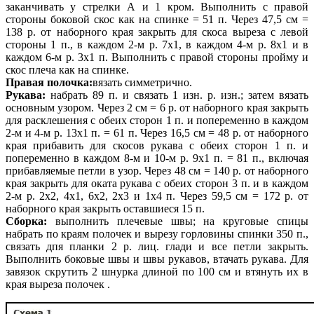
заканчивать у стрелки А и 1 кром. Выполнить с правой
стороны боковой скос как на спинке = 51 п. Через 47,5 см =
138 р. от наборного края закрыть для скоса выреза с левой
стороны 1 п., в каждом 2-м р. 7х1, в каждом 4-м р. 8х1 и в
каждом 6-м р. 3х1 п. Выполнить с правой стороны пройму и
скос плеча как на спинке.
Правая полочка:
вязать симметрично.
Рукава:
набрать 89 п. и связать 1 изн. р. изн.; затем вязать
основным узором. Через 2 см = 6 р. от наборного края закрыть
для расклешения с обеих сторон 1 п. и попеременно в каждом
2-м и 4-м р. 13х1 п. = 61 п. Через 16,5 см = 48 р. от наборного
края прибавить для скосов рукава с обеих сторон 1 п. и
попеременно в каждом 8-м и 10-м р. 9х1 п. = 81 п., включая
прибавляемые петли в узор. Через 48 см = 140 р. от наборного
края закрыть для оката рукава с обеих сторон 3 п. и в каждом
2-м р. 2х2, 4х1, 6х2, 2х3 и 1х4 п. Через 59,5 см = 172 р. от
наборного края закрыть оставшиеся 15 п.
Сборка:
выполнить плечевые швы; на круговые спицы
набрать по краям полочек и вырезу горловины спинки 350 п.,
связать дпя планки 2 р. лиц. глади и все петли закрыть.
Выполнить боковые швы и швы рукавов, втачать рукава. Для
завязок скрутить 2 шнурка длиной по 100 см и втянуть их в
края выреза полочек .