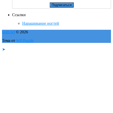
Ссылки
Наращивание ногтей
knitt.net
© 2026
Тема от
WP Puzzle
➤