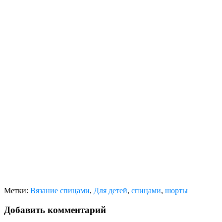
Метки:
Вязание спицами
,
Для детей
,
спицами
,
шорты
Добавить комментарий