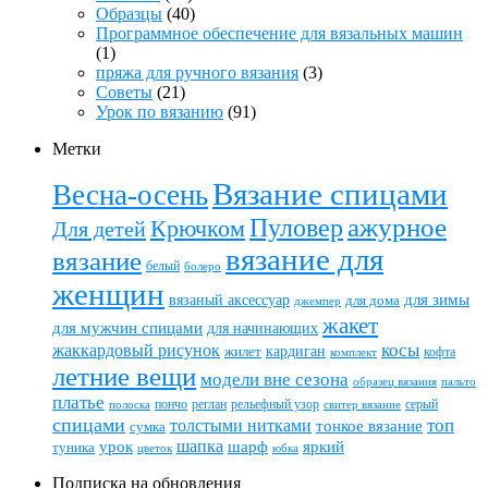
Образцы
(40)
Программное обеспечение для вязальных машин
(1)
пряжа для ручного вязания
(3)
Советы
(21)
Урок по вязанию
(91)
Метки
Вязание спицами
Весна-осень
ажурное
Пуловер
Крючком
Для детей
вязание для
вязание
белый
болеро
женщин
вязаный аксессуар
для зимы
для дома
джемпер
жакет
для мужчин спицами
для начинающих
жаккардовый рисунок
косы
кардиган
жилет
комплект
кофта
летние вещи
модели вне сезона
пальто
образец вязания
платье
пончо
реглан
рельефный узор
серый
полоска
свитер вязание
спицами
топ
толстыми нитками
тонкое вязание
сумка
шапка
шарф
яркий
урок
туника
цветок
юбка
Подписка на обновления