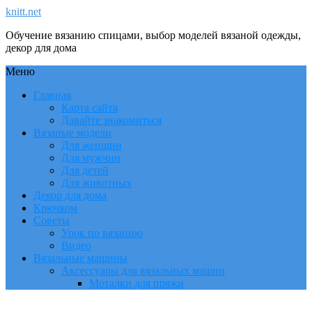
knitt.net
Обучение вязанию спицами, выбор моделей вязаной одежды,
декор для дома
Меню
Главная
Карта сайта
Давайте знакомиться
Вязаные модели
Для женщин
Для мужчин
Для детей
Для животных
Декор для дома
Крючком
Советы
Урок по вязанию
Видео
Вязальные машины
Аксессуары для вязальных машин
Моталки для пряжи