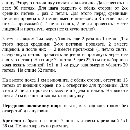
спицу. Вторую половинку связать аналогично. Далее вязать на
всех 80 петлях. Для шага закрыть с обеих сторон от 2-х
средних петель 1 раз 2 петли. Для этого перед средними
петлями провязать 3 петли вместе лицевой, а 3 петли после
них — протяжкой (= 1 петлю снять, 2 петли провязать вместе
лицевой и протянуть через нее снятую петлю).
Затем в каждом 2-м ряду убавить еще 2 раза по 1 петле. Для
этого перед средними 2-мя петлями провязать 2 вместе
лицевой, а после них — 2 вместе протяжкой (1 петлю снять,
следующую петлю провязать лицевой и протянуть через нее
снятую петлю). На спице 72 петли. Через 25,5 см от наборного
края вязать резинкой 1х1, в 1 -м ряду равномерно убавить 20
петель. На спице 52 петли.
На высоте пояса 1 см выполнить с обеих сторон, отступив 13
петель от внешних краев, по 1 отверстию для пуговицы. Для
этого 2 петли провязать вместе и сделать накид. На высоте
пояса 2 см все петли закрыть по рисунку.
Переднюю половинку шорт
вязать, как заднюю, только без
отверстий для пуговиц.
Бретели:
набрать на спицы 7 петель и связать резинкой 1х1
36 см. Петли закрыть по рисунку.