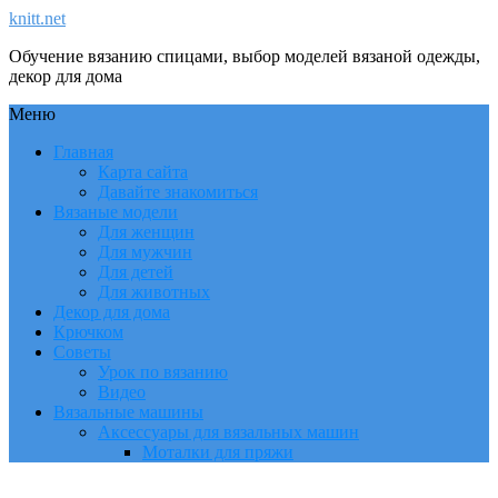
knitt.net
Обучение вязанию спицами, выбор моделей вязаной одежды,
декор для дома
Меню
Главная
Карта сайта
Давайте знакомиться
Вязаные модели
Для женщин
Для мужчин
Для детей
Для животных
Декор для дома
Крючком
Советы
Урок по вязанию
Видео
Вязальные машины
Аксессуары для вязальных машин
Моталки для пряжи