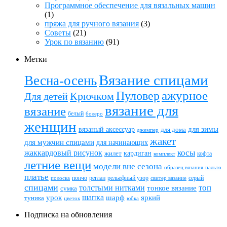
Программное обеспечение для вязальных машин
(1)
пряжа для ручного вязания
(3)
Советы
(21)
Урок по вязанию
(91)
Метки
Вязание спицами
Весна-осень
ажурное
Пуловер
Крючком
Для детей
вязание для
вязание
белый
болеро
женщин
вязаный аксессуар
для зимы
для дома
джемпер
жакет
для мужчин спицами
для начинающих
жаккардовый рисунок
косы
кардиган
жилет
комплект
кофта
летние вещи
модели вне сезона
пальто
образец вязания
платье
пончо
реглан
рельефный узор
серый
полоска
свитер вязание
спицами
топ
толстыми нитками
тонкое вязание
сумка
шапка
шарф
яркий
урок
туника
цветок
юбка
Подписка на обновления