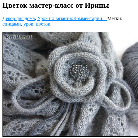
Цветок мастер-класс от Ирины
Декор для дома
,
Урок по вязанию
Комментарии: 1
Метки:
спицами
,
урок
,
цветок