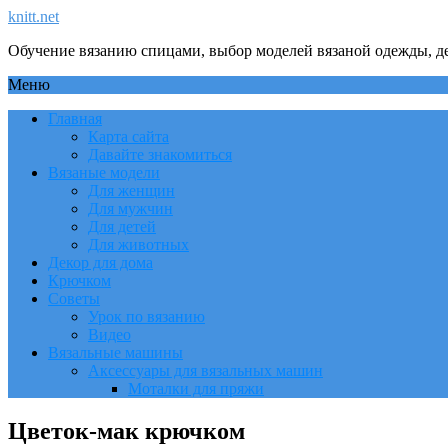
knitt.net
Обучение вязанию спицами, выбор моделей вязаной одежды, де
Меню
Главная
Карта сайта
Давайте знакомиться
Вязаные модели
Для женщин
Для мужчин
Для детей
Для животных
Декор для дома
Крючком
Советы
Урок по вязанию
Видео
Вязальные машины
Аксессуары для вязальных машин
Моталки для пряжи
Цветок-мак крючком