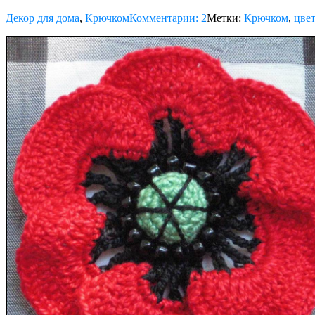
Декор для дома
,
Крючком
Комментарии: 2
Метки:
Крючком
,
цве