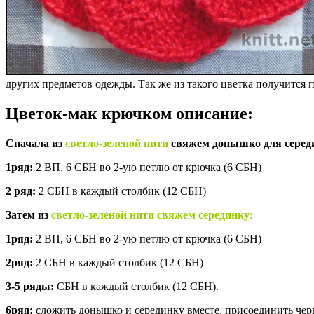
других предметов одежды. Так же из такого цветка получится 
Цветок-мак крючком описание:
Сначала из
светло-зеленой нити
свяжем донышко для серед
1ряд:
2 ВП, 6 СБН во 2-ую петлю от крючка (6 СБН)
2 ряд:
2 СБН в каждый столбик (12 СБН)
Затем из
светло-зеленой нити
свяжем серединку:
1ряд:
2 ВП, 6 СБН во 2-ую петлю от крючка (6 СБН)
2ряд:
2 СБН в каждый столбик (12 СБН)
3-5 ряды:
СБН в каждый столбик (12 СБН).
6ряд:
сложить донышко и серединку вместе, присоединить черн