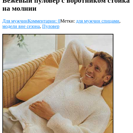
Бежевый пуловер с воротником стойка
на молнии
Для мужчин
Комментарии: 0
Метки:
для мужчин спицами
,
модели вне сезона
,
Пуловер