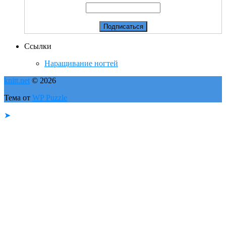
Ссылки
Наращивание ногтей
knitt.net
© 2026
Тема от
WP Puzzle
➤