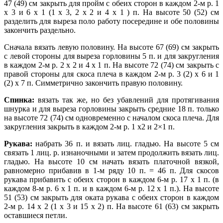
47 (49) см закрыть для пройм с обеих сторон в каждом 2-м р. 1
х 3 и 6 х 1 (1 х 3, 2 х 2 и 4 х 1 ) п. На высоте 50 (52) см
разделить для выреза поло работу посередине и обе половины
закончить раздельно.
Сначала вязать левую половину. На высоте 67 (69) см закрыть
с левой стороны для выреза горловины 5 п. и для закругления
в каждом 2-м р. 2 х 2 и 4 х 1 п. На высоте 72 (74) см закрыть с
правой стороны для скоса плеча в каждом 2-м р. 3 (2) х 6 и 1
(2) х 7 п. Симметрично закончить правую половину.
Спинка:
вязать так же, но без убавлений для протягивания
шнурка и для выреза горловины закрыть средние 18 п. только
на высоте 72 (74) см одновременно с началом скоса плеча. Для
закругления закрыть в каждом 2-м р. 1 х2 и 2×1 п.
Рукава:
набрать 36 п. и вязать лиц. гладью. На высоте 5 см
связать 1 лиц. р. изнаночными и затем продолжить вязать лиц.
гладью. На высоте 10 см начать вязать платочной вязкой,
равномерно прибавив в 1-м ряду 10 п. = 46 п. Для скосов
рукава прибавить с обеих сторон в каждом 6-м р. 17 х 1 п. (в
каждом 8-м р. 6 х 1 п. и в каждом 6-м р. 12 х 1 п.). На высоте
51 (53) см закрыть для оката рукава с обеих сторон в каждом
2-м р. 14 х 2 (1 х 3 и 15 х 2) п. На высоте 61 (63) см закрыть
оставшиеся петли.