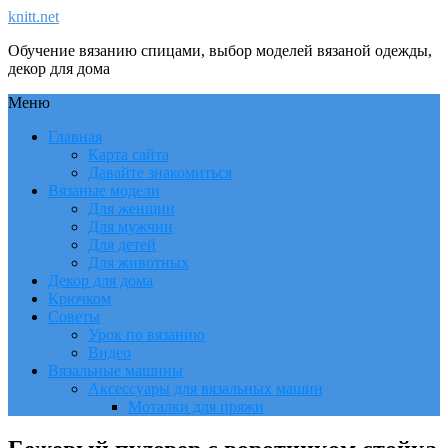
knitt.net
Обучение вязанию спицами, выбор моделей вязаной одежды,
декор для дома
Меню
Главная
Карта сайта
Давайте знакомиться
Вязаные модели
Для женщин
Для мужчин
Для детей
Для животных
Декор для дома
Крючком
Советы
Урок по вязанию
Видео
Вязальные машины
Аксессуары для вязальных машин
Моталки для пряжи