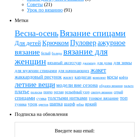
Советы
(21)
Урок по вязанию
(91)
Метки
Вязание спицами
Весна-осень
ажурное
Пуловер
Крючком
Для детей
вязание для
вязание
белый
болеро
женщин
вязаный аксессуар
для зимы
для дома
джемпер
жакет
для мужчин спицами
для начинающих
жаккардовый рисунок
косы
кардиган
жилет
комплект
кофта
летние вещи
модели вне сезона
пальто
образец вязания
платье
пончо
реглан
рельефный узор
серый
полоска
свитер вязание
спицами
топ
толстыми нитками
тонкое вязание
сумка
шапка
шарф
яркий
урок
туника
цветок
юбка
Подписка на обновления
Введите ваш email: