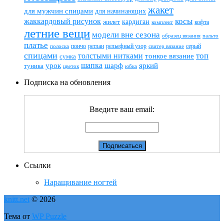
жакет
для мужчин спицами
для начинающих
жаккардовый рисунок
косы
кардиган
жилет
комплект
кофта
летние вещи
модели вне сезона
пальто
образец вязания
платье
пончо
реглан
рельефный узор
серый
полоска
свитер вязание
спицами
топ
толстыми нитками
тонкое вязание
сумка
шапка
шарф
яркий
урок
туника
цветок
юбка
Подписка на обновления
Введите ваш email:
Ссылки
Наращивание ногтей
knitt.net
© 2026
Тема от
WP Puzzle