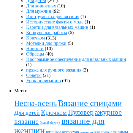
Для детей
(261)
Для животных
(10)
Для мужчин
(92)
Инструменты для вязания
(1)
Исторические факты о моде
(1)
Каретки для вязальных машин
(1)
Конкурсные работы
(6)
Крючком
(313)
Моталки для пряжи
(5)
Новости
(10)
Образцы
(40)
Программное обеспечение для вязальных машин
(1)
пряжа для ручного вязания
(3)
Советы
(21)
Урок по вязанию
(91)
Метки
Вязание спицами
Весна-осень
ажурное
Пуловер
Крючком
Для детей
вязание для
вязание
белый
болеро
женщин
вязаный аксессуар
для зимы
для дома
джемпер