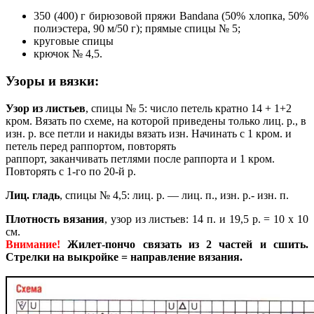
350 (400) г бирюзовой пряжи Bandana (50% хлопка, 50%
полиэстера, 90 м/50 г); прямые спицы № 5;
круговые спицы
крючок № 4,5.
Узоры и вязки:
Узор из листьев
, спицы № 5: число петель кратно 14 + 1+2
кром. Вязать по схеме, на которой приведены
только лиц. р., в
изн. р. все петли и накиды вязать изн. Начинать с 1 кром. и
петель перед раппортом, повторять
раппорт, заканчивать петлями после раппорта и 1 кром.
Повторять с 1-го по 20-й р.
Лиц. гладь
, спицы № 4,5: лиц. р. — лиц. п., изн. р.- изн. п.
Плотность вязания
, узор из листьев: 14 п. и 19,5 р. = 10 х 10
см.
Внимание!
Жилет-пончо связать из 2 частей и сшить.
Стрелки на выкройке = направление вязания.