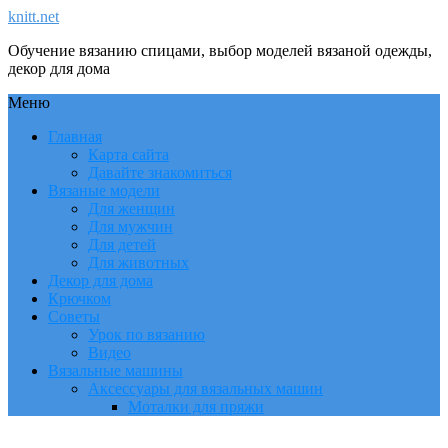
knitt.net
Обучение вязанию спицами, выбор моделей вязаной одежды,
декор для дома
Меню
Главная
Карта сайта
Давайте знакомиться
Вязаные модели
Для женщин
Для мужчин
Для детей
Для животных
Декор для дома
Крючком
Советы
Урок по вязанию
Видео
Вязальные машины
Аксессуары для вязальных машин
Моталки для пряжи