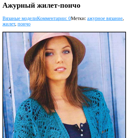
Ажурный жилет-пончо
Вязаные модели
Комментарии: 0
Метки:
ажурное вязание
,
жилет
,
пончо