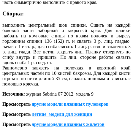
часть симметрично
выполнить с правого края.
Сб
о
рка:
выполнить центральный шов спинки. Сшить на каждой
боковой части наборный и закрытый края. Для
планки
набрать на круговые спицы по краям полочек и вырезу
горловины спинки 136 (152) п. и связать 3 р. лиц. гладью,
начав с 1 изн. р., для сгиба связать 1 лиц. р. изн. и закончить 3
р. лиц. глади. Все петли закрыть лиц. Планку отвернуть по
сгибу внутрь и пришить. По лиц. стороне работы связать
вдоль сгиба 1 р. соед. ст.
Равномерно завязать на полочках в короткий край
центральных частей по 10 кистей бахромы. Для каждой
кисти
отрезать по нити длиной 35 см, сложить пополам и завязать с
помощью крючка.
Источник:
журнал Sabrina 07 2012, модель 9
Просмотреть
другие модели вязанных пуловеров
Просмотреть
летние модели для женщин
Просмотреть
другие модели вязанных жилетов