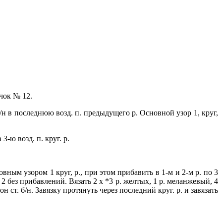
чок № 12.
 б/н в последнюю возд. п. предыдущего р. Основной узор 1, круг,
 3-ю возд. п. круг. р.
новным узором 1 круг, р., при этом прибавить в 1-м и 2-м р. по 3
ром 2 без прибавлений. Вязать 2 х *3 р. желтых, 1 р. меланжевый, 4
 ст. б/н. Завязку протянуть через последний круг. р. и завязать