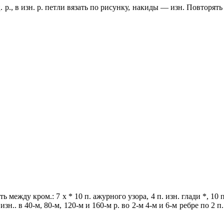
. р., в изн. р. петли вязать по рисунку, накиды — изн. Повторят
ть между кром.: 7 х * 10 п. ажурного узора, 4 п. изн. глади *, 10
е изн.. в 40-м, 80-м, 120-м и 160-м р. во 2-м 4-м и 6-м ребре по 2