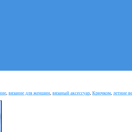
ние
,
вязание для женщин
,
вязаный аксессуар
,
Крючком
,
летние в