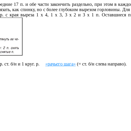
едние 17 п. и обе части закончить раздельно, при этом в каждо
язать, как спинку, но с более глубоким вырезом гор­ловины. Для
 р. с края выреза 1 х 4, 1 х 3, 3 х 2 и 3 х 1 п. Оставшиеся 
. ст. б/н и 1 круг. р.
«рачьего шага»
(= ст. б/н слева направо).