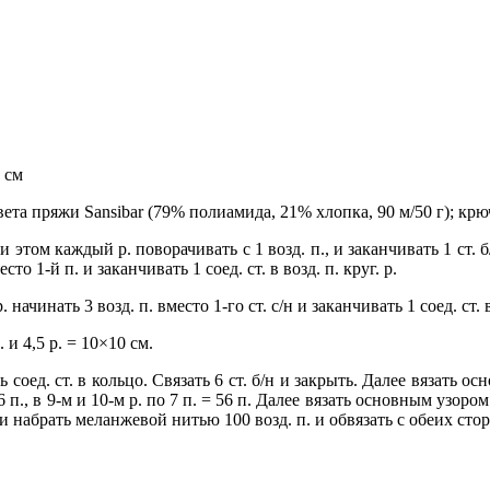
 см
ета пряжи Sansibar (79% полиамида, 21% хлопка, 90 м/50 г); крю
при этом каждый р. поворачивать с 1 возд. п., и заканчивать 1 ст.
сто 1-й п. и заканчивать 1 соед. ст. в возд. п. круг. р.
. начинать 3 возд. п. вместо 1-го ст. с/н и заканчивать 1 соед. ст. в
п. и 4,5 р. = 10×10 см.
соед. ст. в кольцо. Связать 6 ст. б/н и закрыть. Далее вязать ос
. по 6 п., в 9-м и 10-м р. по 7 п. = 56 п. Далее вязать основным узо
и набрать меланжевой нитью 100 возд. п. и обвязать с обеих сторон