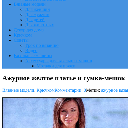
Вязаные модели
Для женщин
Для мужчин
Для детей
Для животных
Декор для дома
Крючком
Советы
Урок по вязанию
Видео
Вязальные машины
Аксессуары для вязальных машин
Моталки для пряжи
Ажурное желтое платье и сумка-мешок
Вязаные модели
,
Крючком
Комментарии: 0
Метки:
ажурное вяза