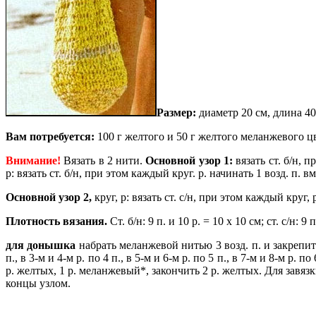
Размер:
диаметр 20 см, длина 40
Вам потребуется:
100 г желтого и 50 г желтого меланжевого цв
Внимание!
Вязать в 2 нити.
Основной узор 1:
вязать ст. б/н, 
р: вязать ст. б/н, при этом каждый круг. р. начинать 1 возд. п. вме
Основной узор 2,
круг, р: вязать ст. с/н, при этом каждый круг, р
Плотность вязания.
Ст. б/н: 9 п. и 10 р. = 10 х 10 см; ст. с/н: 9 
для донышка
набрать меланжевой нитью 3 возд. п. и закрепить 
п., в 3-м и 4-м р. по 4 п., в 5-м и 6-м р. по 5 п., в 7-м и 8-м р
р. желтых, 1 р. меланжевый*, закончить 2 р. желтых. Для завязк
концы узлом.