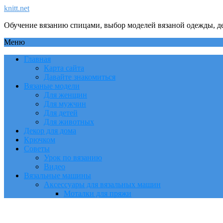
knitt.net
Обучение вязанию спицами, выбор моделей вязаной одежды, де
Меню
Главная
Карта сайта
Давайте знакомиться
Вязаные модели
Для женщин
Для мужчин
Для детей
Для животных
Декор для дома
Крючком
Советы
Урок по вязанию
Видео
Вязальные машины
Аксессуары для вязальных машин
Моталки для пряжи