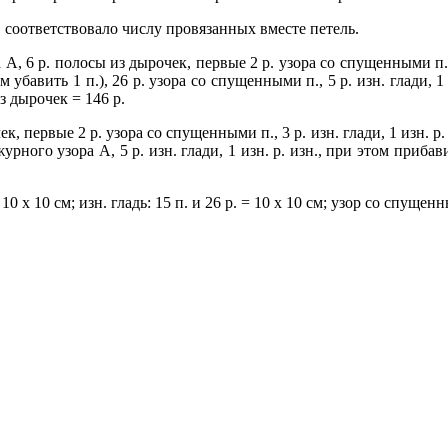
в соответствовало числу провязанных вместе петель.
, 6 р. полосы из дырочек, первые 2 р. узора со спущенными п., 3
ом убавить 1 п.), 26 р. узора со спущенными п., 5 р. изн. глади, 1
из дырочек = 146 р.
, первые 2 р. узора со спущенными п., 3 р. изн. глади, 1 изн. р. 
ажурного узора А, 5 р. изн. глади, 1 изн. р. изн., при этом прибавит
0 х 10 см; изн. гладь: 15 п. и 26 р. = 10 х 10 см; узор со спущенны