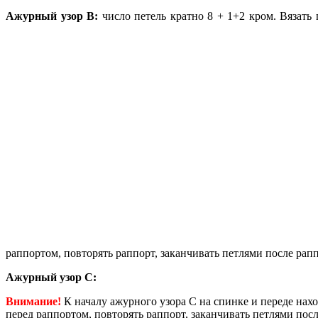
Ажурный узор В:
число петель кратно 8 + 1+2 кром. Вязать п
раппортом, повторять раппорт, заканчивать петлями после раппо
Ажурный узор С:
Внимание!
К началу ажурного узора С на спинке и переде находя
перед раппортом, повторять раппорт, заканчивать петлями после 