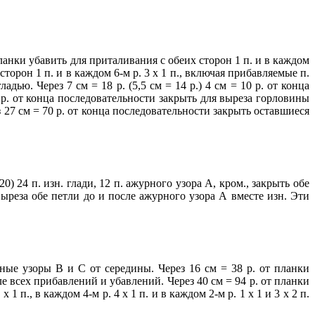
т планки убавить для приталивания с обеих сторон 1 п. и в каждом
 сторон 1 п. и в каждом 6-м р. 3 х 1 п., включая прибавляемые п.
дью. Через 7 см = 18 р. (5,5 см = 14 р.) 4 см = 10 р. от конца
66 р. от конца последовательности закрыть для выреза горловины
 27 см = 70 р. от конца последователь­ности закрыть оставшиеся
0) 24 п. изн. глади, 12 п. ажурного узора А, кром., закрыть обе
выреза обе петли до и после ажурного узора А вместе изн. Эти
урные узоры В и С от середины. Через 16 см = 38 р. от планки
сле всех прибавлений и убавлений. Через 40 см = 94 р. от планки
 п., в каждом 4-м р. 4 х 1 п. и в каждом 2-м р. 1 х 1 и 3 х 2 п.