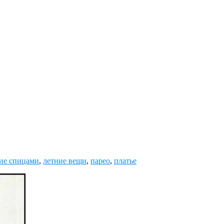
ие спицами
,
летние вещи
,
парео
,
платье