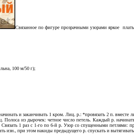
Связанное по фигуре прозрачными узорами яркое платье
ьна, 100 м/50 г);
чинать и заканчивать 1 кром. Лиц. р.: *провязать 2 п. вместе лиц
лиц. Полоса из дырочек: четное число петель. Каждый р. начинать 
. п. Связать 1 раз с 1-го по 6-й р. Узор со спущенными петлями:
вязать изн., при этом накиды предыдущего р. спускать и вытягивать п