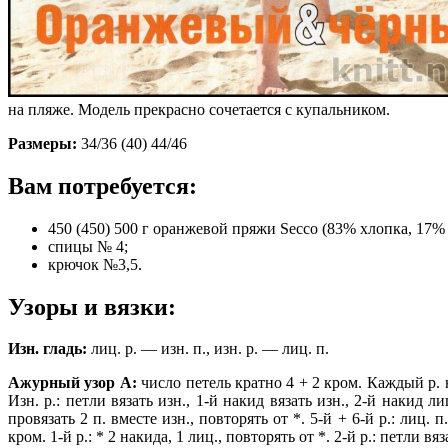
на пляже. Модель прекрасно сочетается с купальником.
Размеры:
34/36 (40) 44/46
Вам потребуется:
450 (450) 500 г оран­жевой пряжи Sессо (83% хлопка, 17% л
спицы № 4;
крючок №3,5.
Узоры и вязки:
Изн. гладь:
лиц. р. — изн. п., изн. р. — лиц. п.
Ажурный узор А:
число петель кратно 4 + 2 кром. Каждый р. на
Изн. р.: петли вязать изн., 1-й накид вязать изн., 2-й накид 
провязать 2 п. вместе изн., повторять от *. 5-й + 6-й р.: лиц
кром. 1-й р.: * 2 накида, 1 лиц., повторять от *. 2-й р.: петли 