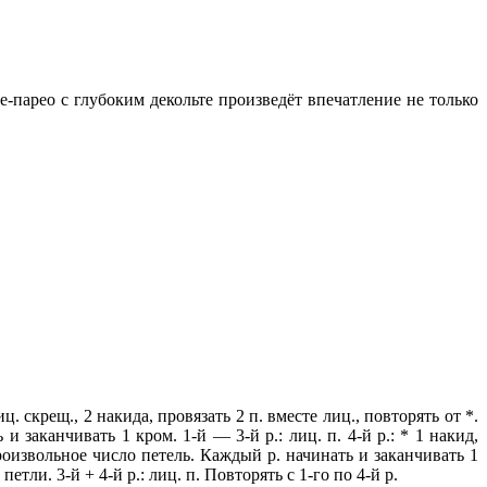
-парео с глубоким декольте
произведёт впечатление не только
. скрещ., 2 накида, провязать 2 п. вместе лиц., повторять от *.
и заканчивать 1 кром. 1-й — 3-й р.: лиц. п. 4-й р.: * 1 накид,
 произвольное число петель. Каждый р. начинать и заканчивать 1
етли. 3-й + 4-й р.: лиц. п. Повторять с 1-го по 4-й р.