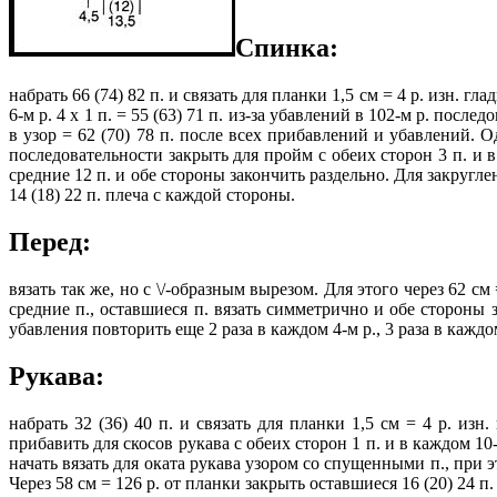
Спинка:
набрать 66 (74) 82 п. и связать для планки 1,5 см = 4 р. изн. г
6-м р. 4 х 1 п. = 55 (63) 71 п. из-за убавлений в 102-м р. посл
в узор = 62 (70) 78 п. после всех прибавлений и убавлений. Од
последовательности закрыть для пройм с обеих сторон 3 п. и в 
средние 12 п. и обе стороны закончить раздельно. Для закругле
14 (18) 22 п. плеча с каждой стороны.
Перед:
вязать так же, но с \/-образным вырезом. Для этого через 62 см
средние п., оставшиеся п. вязать симметрично и обе стороны 
убавления повторить еще 2 раза в каждом 4-м р., 3 раза в каждом
Рукава:
набрать 32 (36) 40 п. и связать для планки 1,5 см = 4 р. из
прибавить для скосов рукава с обеих сторон 1 п. и в каждом 10-
начать вязать для оката рукава узором со спущенными п., при это
Через 58 см = 126 р. от планки закрыть оставшиеся 16 (20) 24 п.