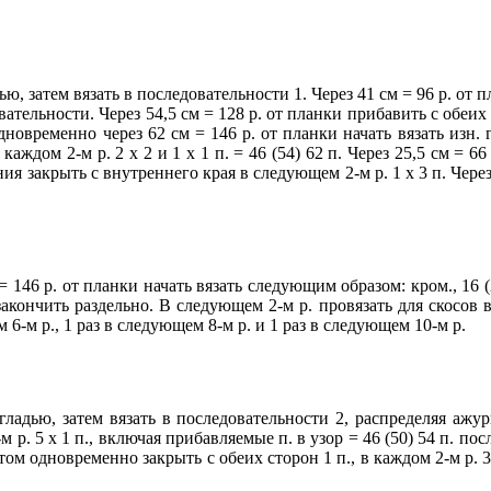
ладью, затем вязать в последовательности 1. Через 41 см = 96 р. о
едовательности. Через 54,5 см = 128 р. от планки прибавить с обеих
новременно через 62 см = 146 р. от планки начать вязать изн. гла
каждом 2-м р. 2 х 2 и 1 х 1 п. = 46 (54) 62 п. Через 25,5 см = 
ния закрыть с внутреннего края в следующем 2-м р. 1 х 3 п. Через
 = 146 р. от планки начать вязать следующим образом: кром., 16 (2
закончить раздельно. В следующем 2-м р. провязать для скосов 
 6-м р., 1 раз в следующем 8-м р. и 1 раз в следующем 10-м р.
н. гладью, затем вязать в последовательности 2, распределяя аж
м р. 5 х 1 п., включая прибавляемые п. в узор = 46 (50) 54 п. по
м одновременно закрыть с обеих сторон 1 п., в каждом 2-м р. 3 х 1