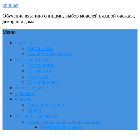
knitt.net
Обучение вязанию спицами, выбор моделей вязаной одежды,
декор для дома
Меню
Главная
Карта сайта
Давайте знакомиться
Вязаные модели
Для женщин
Для мужчин
Для детей
Для животных
Декор для дома
Крючком
Советы
Урок по вязанию
Видео
Вязальные машины
Аксессуары для вязальных машин
Моталки для пряжи