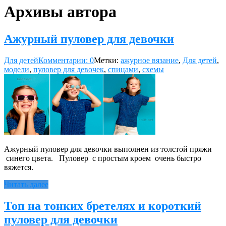
Архивы автора
Ажурный пуловер для девочки
Для детей
Комментарии: 0
Метки:
ажурное вязание
,
Для детей
,
модели
,
пуловер для девочек
,
спицами
,
схемы
Ажурный пуловер для девочки выполнен из толстой пряжи
синего цвета. Пуловер с простым кроем очень быстро
вяжется.
Читать далее
Топ на тонких бретелях и короткий
пуловер для девочки