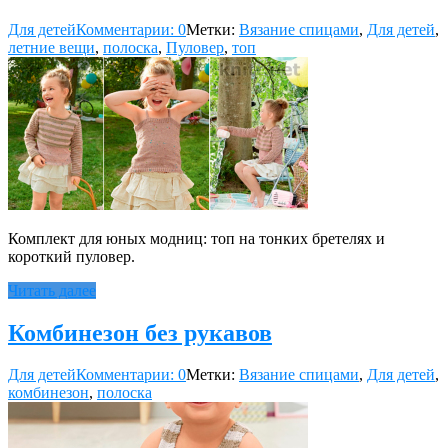
Для детей
Комментарии: 0
Метки:
Вязание спицами
,
Для детей
,
летние вещи
,
полоска
,
Пуловер
,
топ
Комплект для юных модниц: топ на тонких бретелях и
короткий пуловер.
Читать далее
Комбинезон без рукавов
Для детей
Комментарии: 0
Метки:
Вязание спицами
,
Для детей
,
комбинезон
,
полоска