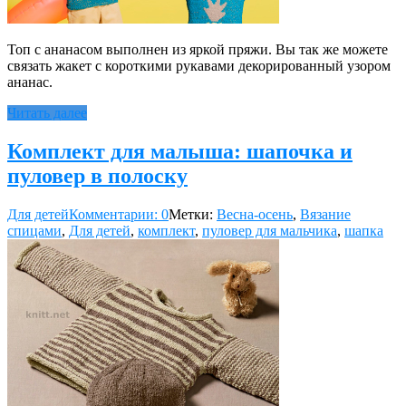
Топ с ананасом выполнен из яркой пряжи. Вы так же можете
связать жакет с короткими рукавами декорированный узором
ананас.
Читать далее
Комплект для малыша: шапочка и
пуловер в полоску
Для детей
Комментарии: 0
Метки:
Весна-осень
,
Вязание
спицами
,
Для детей
,
комплект
,
пуловер для мальчика
,
шапка