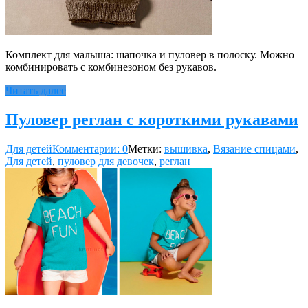
Комплект для малыша: шапочка и пуловер в полоску. Можно
комбинировать с комбинезоном без рукавов.
Читать далее
Пуловер реглан с короткими рукавами
Для детей
Комментарии: 0
Метки:
вышивка
,
Вязание спицами
,
Для детей
,
пуловер для девочек
,
реглан