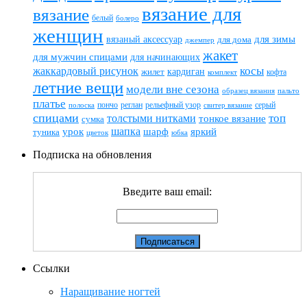
вязание для
вязание
белый
болеро
женщин
вязаный аксессуар
для зимы
для дома
джемпер
жакет
для мужчин спицами
для начинающих
жаккардовый рисунок
косы
кардиган
жилет
комплект
кофта
летние вещи
модели вне сезона
пальто
образец вязания
платье
пончо
реглан
рельефный узор
серый
полоска
свитер вязание
спицами
топ
толстыми нитками
тонкое вязание
сумка
шапка
шарф
яркий
урок
туника
цветок
юбка
Подписка на обновления
Введите ваш email:
Ссылки
Наращивание ногтей